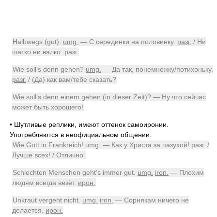
Halbwegs (gut).
umg.
— С серединки на половинку.
разг.
/ Ни
шатко ни валко.
разг.
Wie soll’s denn gehen?
umg.
— Да так, понемножку/потихоньку.
разг.
/ (Да) как вам/тебе сказать?
Wie soll’s denn einem gehen (in dieser Zeit)? — Ну что сейчас
может быть хорошего!
•
Шутливые реплики, имеют оттенок самоиронии.
Употребляются в неофициальном общении.
Wie Gott in Frankreich!
umg.
— Как у Христа за пазухой!
разг.
/
Лучше всех! / Отлично.
Schlechten Menschen geht’s immer gut.
umg.
iron.
— Плохим
людям всегда везёт.
ирон.
Unkraut vergeht nicht.
umg.
iron.
— Сорнякам ничего не
делается.
ирон.