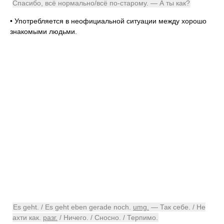
Спасибо, всё нормально/всё по-старому. — А ты как?
•
Употребляется в неофициальной ситуации между хорошо
знакомыми людьми.
Es geht. / Es geht eben gerade noch.
umg.
— Так себе. / Не
ахти как.
разг.
/ Ничего. / Сносно. / Терпимо.