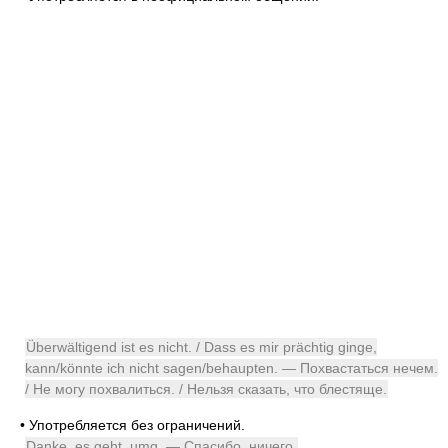
Überwältigend ist es nicht. / Dass es mir prächtig ginge,
kann/könnte ich nicht sagen/behaupten. — Похвастаться нечем.
/ Не могу похвалиться. / Нельзя сказать, что блестяще.
•
Употребляется без ограничений.
Danke, es geht.
umg.
— Спасибо, ничего.