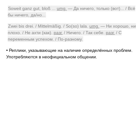
Soweit ganz gut, bloß ...
umg.
— Да ничего, только (вот)... / Всё
бы ничего, да/но...
Zwei bis drei. / Mittelmäßig. / So(so) lala.
umg.
— Ни хорошо, ни
плохо. / Не ахти (как).
разг.
/ Ничего. / Так себе.
разг.
/ С
переменным успехом. / По-разному.
•
Реплики, указывающие на наличие определённых проблем.
Употребляются в неофициальном общении.