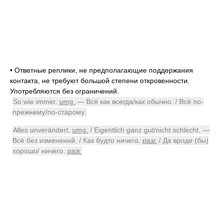
•
Ответные реплики, не предполагающие поддержания
контакта, не требуют большой степени откровенности.
Употребляются без ограничений.
So wie immer.
umg.
— Всё как всегда/как обычно. / Всё по-
прежнему/по-старому.
Alles unverändert.
umg.
/ Eigentlich ganz gut/nicht schlecht. —
Всё без изменений. / Как будто ничего.
разг.
/ Да вроде (бы)
хорошо/ ничего.
разг.