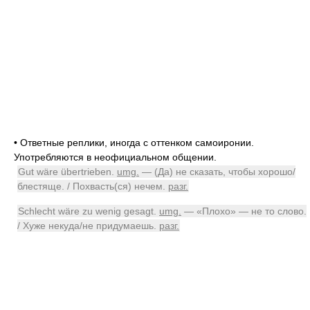
•
Ответные реплики, иногда с оттенком самоиронии.
Употребляются в неофициальном общении.
Gut wäre übertrieben.
umg.
— (Да) не сказать, чтобы хорошо/
блестяще. / Похвасть(ся) нечем.
разг.
Schlecht wäre zu wenig gesagt.
umg.
— «Плохо» — не то слово.
/ Хуже некуда/не придумаешь.
разг.